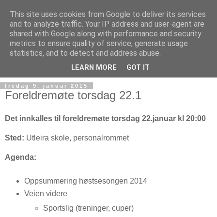
This site uses cookies from Google to deliver its services
and to analyze traffic. Your IP address and user-agent are
shared with Google along with performance and security
metrics to ensure quality of service, generate usage
statistics, and to detect and address abuse.
▼
LEARN MORE
GOT IT
fredag 9. januar 2015
Foreldremøte torsdag 22.1
Det innkalles til foreldremøte torsdag 22.januar kl 20:00
Sted:
Utleira skole, personalrommet
Agenda:
Oppsummering høstsesongen 2014
Veien videre
Sportslig (treninger, cuper)